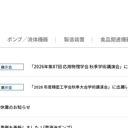
ポンプ／流体機器
製造装置
食品関連機
「2026年第87回 応用物理学会 秋季学術講演会」
展示会
「
」に出展
2026 年度精密工学会秋季大会学術講演会
展示会
季休業のお知らせ
事例を更新しました！(潤滑油ポンプ)