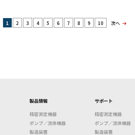
1
2
3
4
5
6
7
8
9
10
次へ
製品情報
サポート
精密測定機器
精密測定機器
ポンプ／流体機器
ポンプ／流体機器
製造装置
製造装置