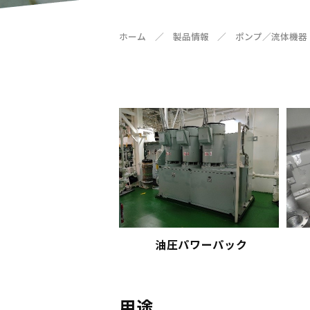
ホーム
／
製品情報
／
ポンプ／流体機器
油圧パワーパック
用途