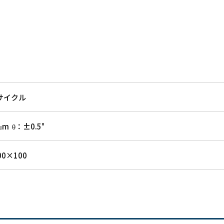
/サイクル
m θ：±0.5°
00×100