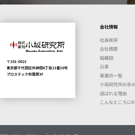
会社情報
社長挨拶
会社概要
組織図
〒101-0021
沿革
東京都千代田区外神田6丁目13番10号
プロステック秋葉原3F
事業所一覧
小坂研究所の歩
選ばれる理由
こんなところにKO