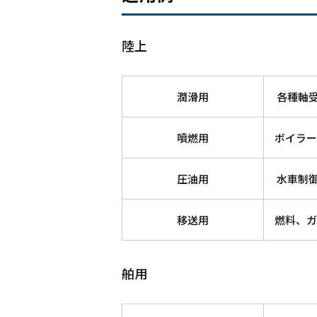
陸上
潤滑用
各種軸
噴燃用
ボイラー
圧油用
水車制
移送用
燃料、ガ
舶用