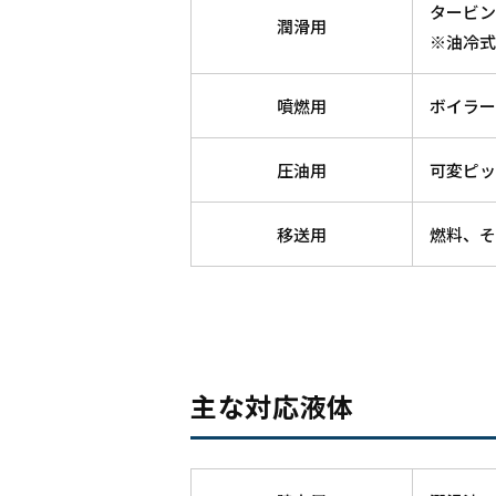
タービン
潤滑用
※油冷式
噴燃用
ボイラー
圧油用
可変ピッ
移送用
燃料、そ
主な対応液体