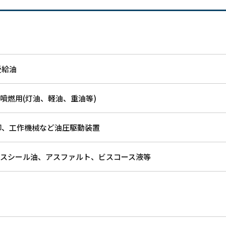
受給油
噴燃用(灯油、軽油、重油等)
御、工作機械など油圧駆動装置
スシール油、アスファルト、ビスコース液等