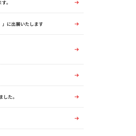
ます。
術展）」に出展いたします
いました。