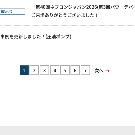
「第
40回ネプコンジャパン2026
(第3回パワーデバ
展示会
ご来場ありがとうございました！
事例を更新しました！(圧油ポンプ)
1
2
3
4
5
6
7
次へ