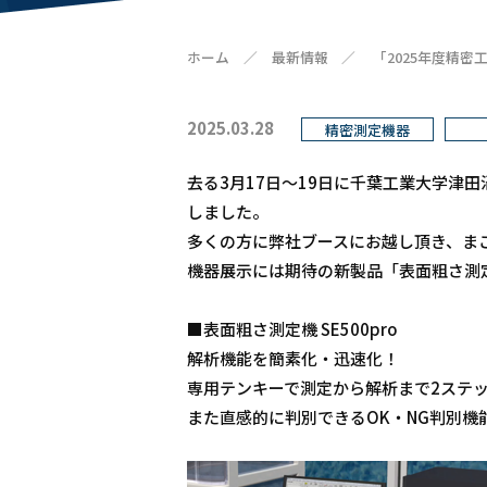
ホーム
／
最新情報
／
「2025年度精
2025.03.28
精密測定機器
去る
3月17日～19日に千葉工業大学津
しました。
多くの方に弊社ブースにお越し頂き、ま
機器展示には期待の新製品「表面粗さ測定機
■表面粗さ測定機 SE500pro
解析機能を簡素化・迅速化！
専用テンキーで測定から解析まで2ステ
また直感的に判別できるOK・NG判別機