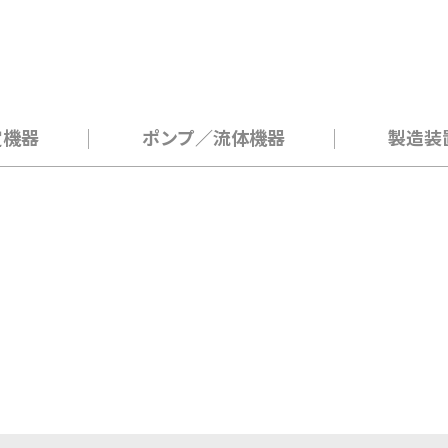
定機器
ポンプ／流体機器
製造装