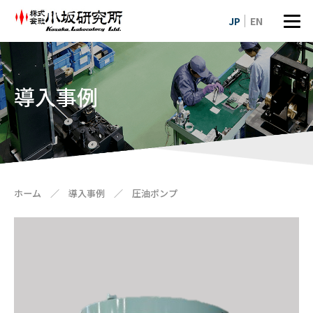
JP
EN
導入事例
ホーム
／
導入事例
／
圧油ポンプ