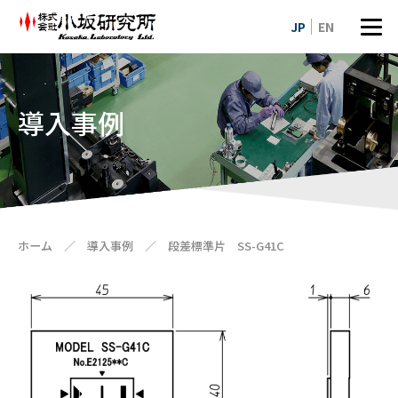
JP
EN
導入事例
ホーム
／
導入事例
／
段差標準片 SS-G41C